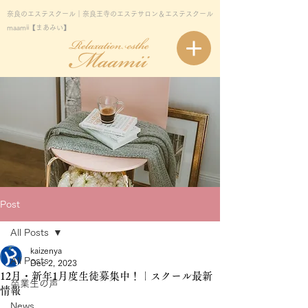
奈良のエステスクール｜奈良王寺のエステサロン＆エステスクール
maamii【まあみい】
Post
All Posts
kaizenya
All Posts
Dec 2, 2023
12月・新年1月度生徒募集中！｜スクール最新
卒業生の声
情報
News