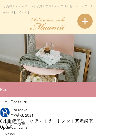
奈良のエステスクール｜奈良王寺のエステサロン＆エステスクール
maamii【まあみい】
Post
All Posts
kaizenya
All Posts
Mar 8, 2021
8月開講予定｜ボディトリートメント基礎講座
卒業生の声
Updated:
Jul 7
News