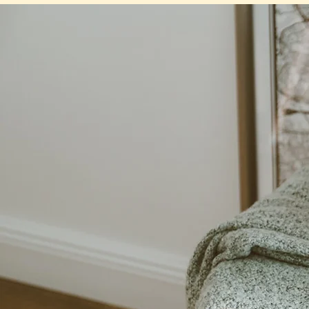
奈良王寺のエステサロン＆エステスクールmaamii【まあみい】