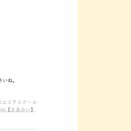
さいね。
のエステスクール
amii【まあみい】