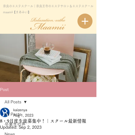
奈良のエステスクール｜奈良王寺のエステサロン＆エステスクール
maamii【まあみい】
Post
All Posts
kaizenya
All Posts
Aug 1, 2023
8・9月度生徒募集中！｜スクール最新情報
卒業生の声
Updated:
Sep 2, 2023
News